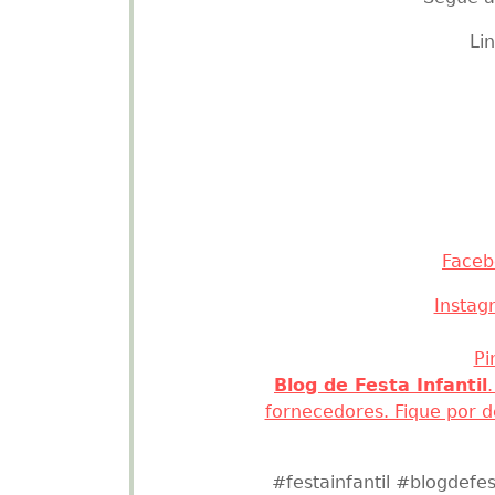
Que tal faze
Tenho 
Segue a
Lin
Faceb
Instag
Pi
Blog de Festa Infantil