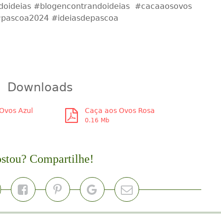
dentro das novidades do mundo das festas e do
universo infantil.
sta #blogdefestasinfantis #blogdefestainfantil
oideias #blogencontrandoideias #cacaaosovos
pascoa2024 #ideiasdepascoa
Downloads
Ovos Azul
Caça aos Ovos Rosa
0.16 Mb
stou? Compartilhe!