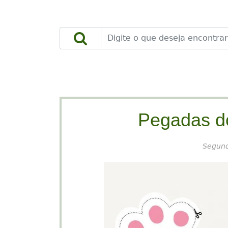
DOWNLOADS
FAÇA VOCÊ MESMO
Pegadas d
Segund