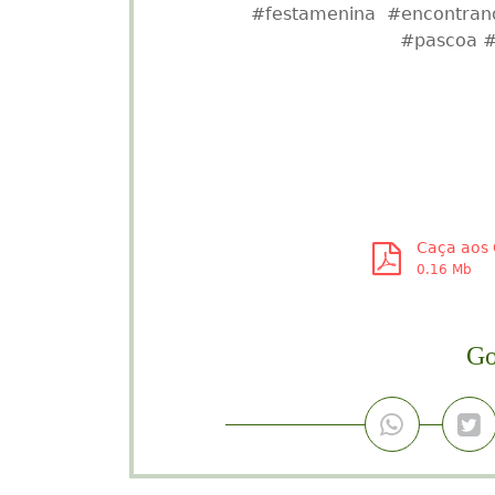
fornecedores. Fique por 
#festainfantil #blogdefe
#festamenina #encontrand
#pascoa #
Caça aos 
0.16 Mb
Go