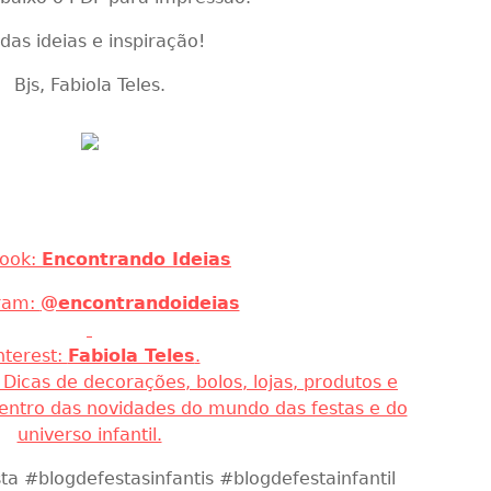
r Caça aos Ovos com as Crianças?
certeza que elas vão amar.
baixo o PDF para impressão.
das ideias e inspiração!
Bjs, Fabiola Teles.
ook:
Encontrando Ideias
ram:
@encontrandoideias
nterest:
Fabiola Teles
.
. Dicas de decorações, bolos, lojas, produtos e